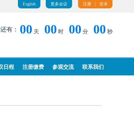
English
更多会议
注册
|
登录
00
00
00
00
期还有：
天
时
分
秒
议日程
注册缴费
参观交流
联系我们