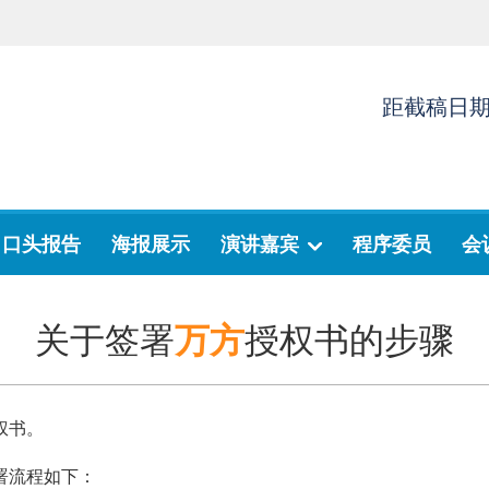
距截稿日
口头报告
海报展示
演讲嘉宾
程序委员
会
关于签署
万方
授权书的步骤
权书。
署流程如下：